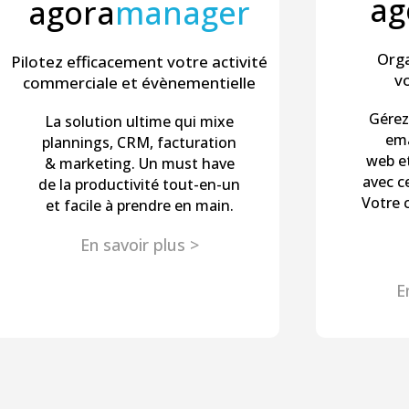
ag
agora
manager
Orga
Pilotez efficacement votre activité
v
commerciale et évènementielle
Gérez 
La solution ultime qui mixe
ema
plannings, CRM, facturation
web et
& marketing. Un must have
avec c
de la productivité tout-en-un
Votre 
et facile à prendre en main.
En savoir plus >
E