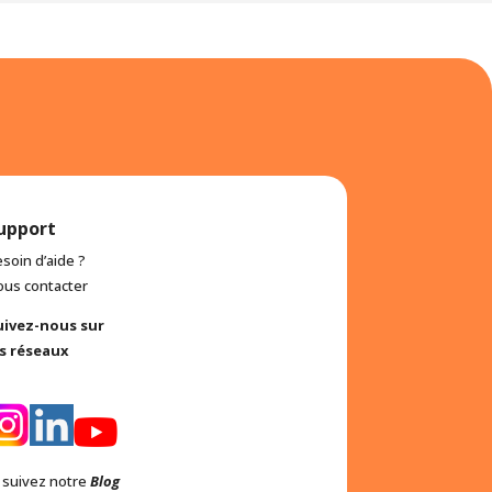
upport
soin d’aide ?
ous contacter
uivez-nous sur
es réseaux
t suivez notre
Blog