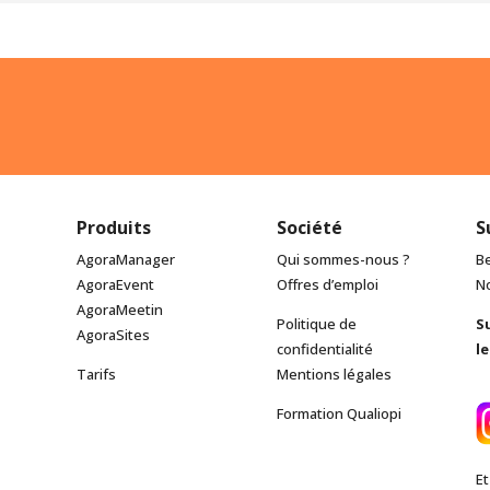
Produits
Société
S
AgoraManager
Qui sommes-nous ?
Be
AgoraEvent
Offres d’emploi
N
AgoraMeetin
Politique de
S
AgoraSites
confidentialité
l
Tarifs
Mentions légales
Formation Qualiopi
E