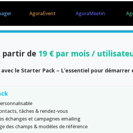
nager
AgoraEvent
AgoraMeetin
Ag
 partir de
19 € par mois / utilisate
avec le Starter Pack – L’essentiel pour démarrer
ack
personnalisable
contacts, tâches & rendez-vous
es échanges et campagnes emailing
ge des champs & modèles de référence