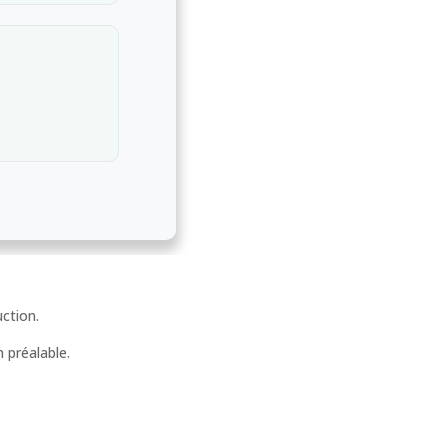
ction.
 préalable.