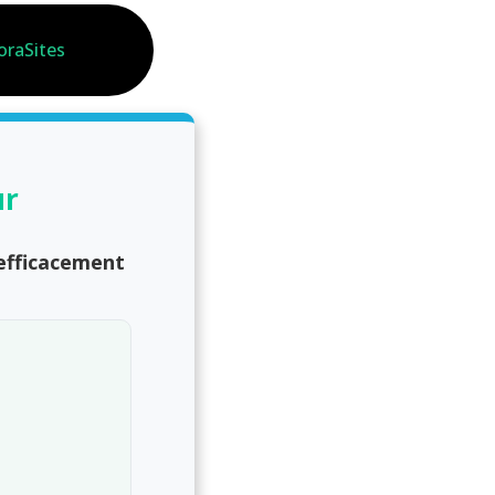
oraSites
ur
 efficacement