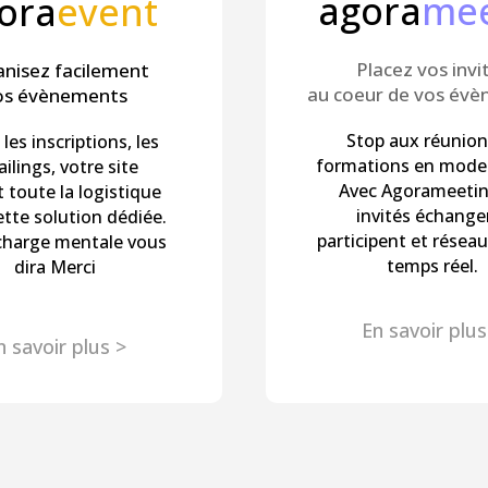
agora
mee
ora
event
Placez vos invi
nisez facilement
au coeur de vos év
os évènements
Stop aux réunion
les inscriptions, les
formations en mode 
ilings, votre site
Avec Agorameetin
 toute la logistique
invités échange
ette solution dédiée.
participent et résea
charge mentale vous
temps réel.
dira Merci
En savoir plus
n savoir plus >