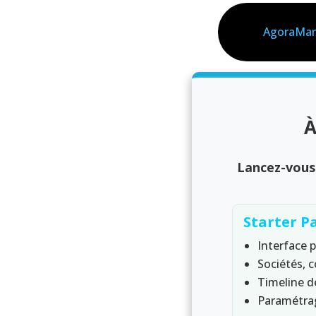
AgoraMa
À
Lancez-vous 
Starter P
Interface 
Sociétés, 
Timeline d
Paramétra