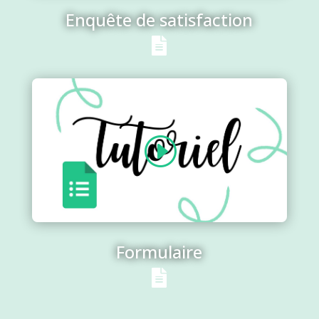
Enquête de satisfaction

Formulaire
